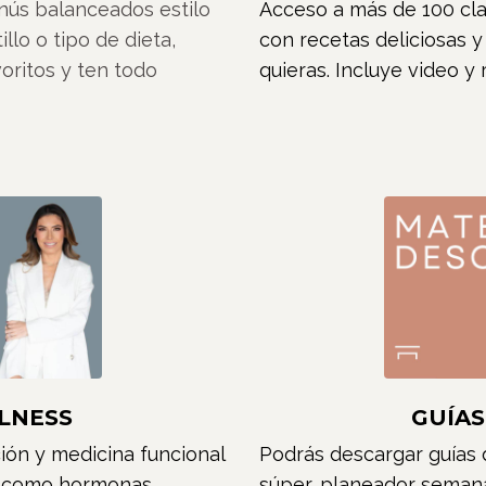
nús balanceados estilo
Acceso a más de 100 cla
llo o tipo de dieta,
con recetas deliciosas y
oritos y ten todo
quieras.
Incluye video y
LNESS
GUÍA
ión y medicina funcional
Podrás descargar guías d
 como hormonas,
súper, planeador semanal