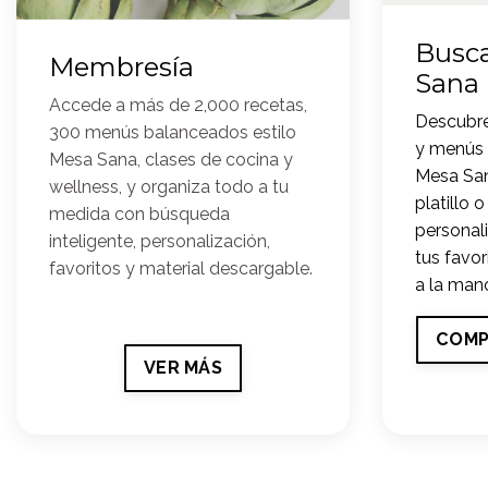
Busc
Membresía
Sana
Accede a más de 2,000 recetas,
Descubre
300 menús balanceados estilo
y menús 
Mesa Sana, clases de cocina y
Mesa San
wellness, y organiza todo a tu
platillo o
medida con búsqueda
personal
inteligente, personalización,
tus favor
favoritos y material descargable.
a la mano
COMP
VER MÁS