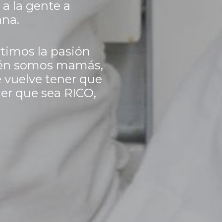
a la gente a
ana.
imos la pasión
bién somos mamás,
e vuelve tener que
er que sea RICO,