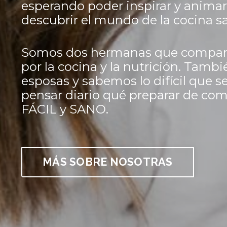
esperando poder inspirar y animar 
descubrir el mundo de la cocina s
Somos dos hermanas que compart
por la cocina y la nutrición. Tam
esposas y sabemos lo difícil que s
pensar diario qué preparar de com
FÁCIL y SANO.
MÁS SOBRE NOSOTRAS